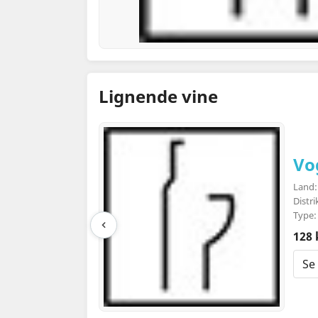
Lignende vine
Vo
Land: 
Distr
Type:
128 
Se 