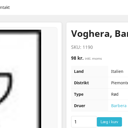
ntakt
Voghera, Ba
SKU: 1190
98 kr.
inkl. moms
Land
Italien
Distrikt
Piemont
Type
Rød
Druer
Barbera
Læg i kurv