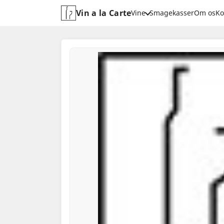
Vin a la Carte
Vine
Smagekasser
Om os
Ko