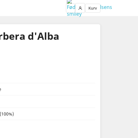
Kurv
Login
rbera d'Alba
e
(100%)