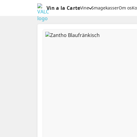
Vin a la Carte
Vine
Smagekasser
Om os
Ko