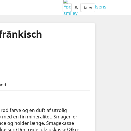
Kurv
Login
fränkisch
and
rød farve og en duft af utrolig
 med en fin mineralitet. Smagen er
nce og holder længe. Smagekasse
kassen/Den røde luksuskasse/Øko-