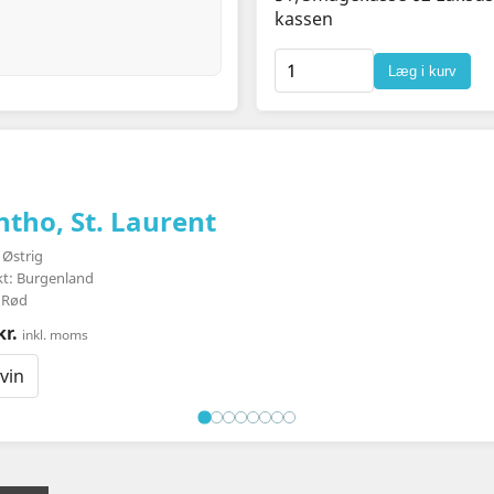
kassen
Læg i kurv
ntho, St. Laurent
 Østrig
ikt: Burgenland
 Rød
kr.
inkl. moms
vin