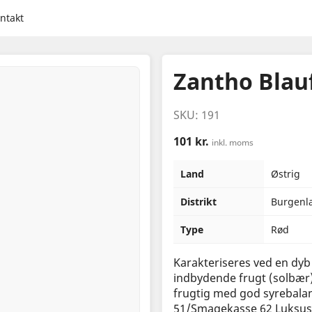
ntakt
Zantho Blau
SKU: 191
101 kr.
inkl. moms
Land
Østrig
Distrikt
Burgenl
Type
Rød
Karakteriseres ved en dyb 
indbydende frugt (solbær)
frugtig med god syrebala
51/Smagekasse 62 Luksus