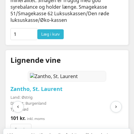
mineralitet. Smagen er frugtig med god
syrebalance og holder længe. Smagekasse
51/Smagekasse 62 Luksuskassen/Den røde
luksuskasse/Øko-kassen
Læg i kurv
Lignende vine
Zantho, St. Laurent
Land: Østrig
Distrikt: Burgenland
Type: Rød
101 kr.
inkl. moms
Se vin