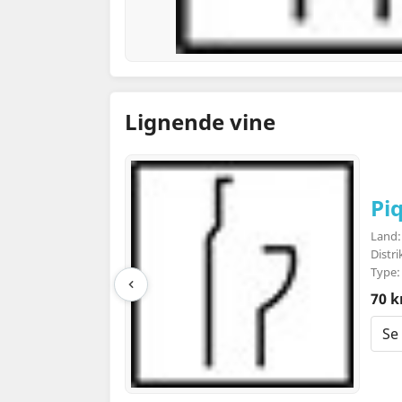
Lignende vine
Pi
Land:
Distr
Type:
70 k
Se 