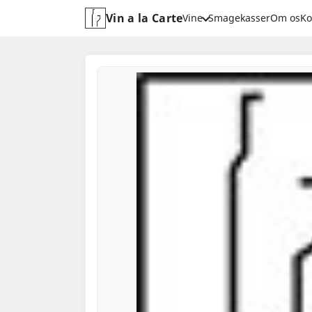
Vin a la Carte
Vine
Smagekasser
Om os
Ko