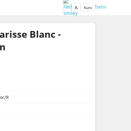
Kurv
Login
arisse Blanc -
in
oc/R