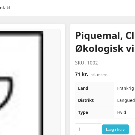
ntakt
Piquemal, Cl
Økologisk v
SKU: 1002
71 kr.
inkl. moms
Land
Frankrig
Distrikt
Langued
Type
Hvid
Læg i kurv