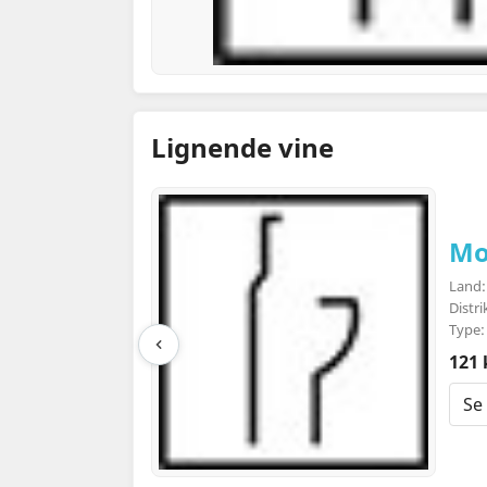
Lignende vine
Mo
Land: 
Distri
Type:
121 
Se 