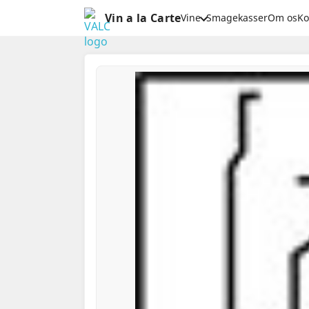
Vin a la Carte
Vine
Smagekasser
Om os
Ko