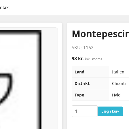
ntakt
Montepescin
SKU: 1162
98 kr.
inkl. moms
Land
Italien
Distrikt
Chianti
Type
Hvid
Læg i kurv