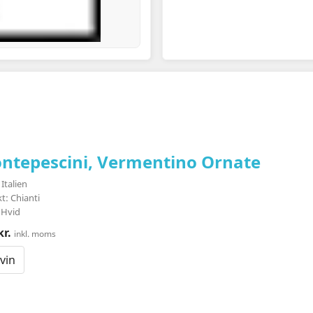
ntepescini, Vermentino Ornate
Italien
kt: Chianti
 Hvid
kr.
inkl. moms
vin