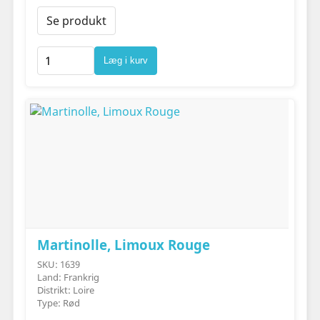
Se produkt
Læg i kurv
Martinolle, Limoux Rouge
SKU: 1639
Land: Frankrig
Distrikt: Loire
Type: Rød