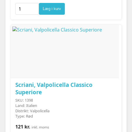
Læg i kurv
Scriani, Valpolicella Classico
Superiore
SKU: 1398
Land: Italien
Distrikt: Valpolicella
Type: Rød
121 kr.
inkl. moms